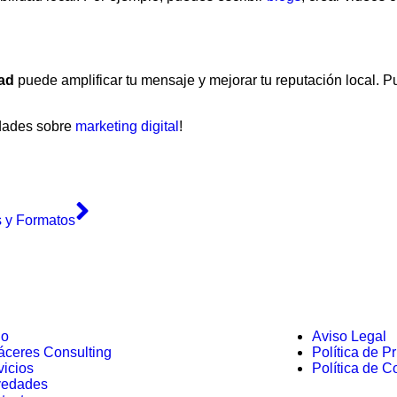
dad
puede amplificar tu mensaje y mejorar tu reputación local. 
dades sobre
marketing digital
!
s y Formatos
io
Aviso Legal
ceres Consulting
Política de P
vicios
Política de C
edades