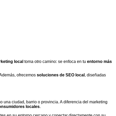
keting local
toma otro camino: se enfoca en tu
entorno más
 Además, ofrecemos
soluciones de SEO local
, diseñadas
o una ciudad, barrio o provincia. A diferencia del marketing
consumidores locales
.
entes en su entorno cercano y conectar directamente con su