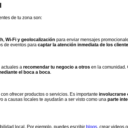
l
entes de tu zona son:
, Wi-Fi y geolocalización
para enviar mensajes promocionales
ios de eventos para
captar la atención inmediata de los client
s actuales a
recomendar tu negocio a otros
en la comunidad. 
 mediante el boca a boca
.
 con ofrecer productos o servicios. Es importante
involucrarse 
oyo a causas locales te ayudarán a ser visto como una
parte int
bilidad local. Por ejemplo, puedes escribir
blogs
, crear videos 