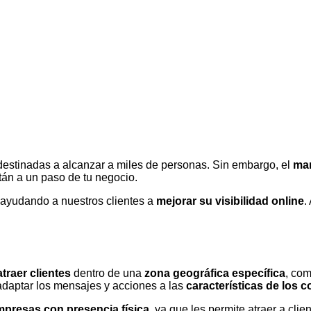
estinadas a alcanzar a miles de personas. Sin embargo, el
mar
tán a un paso de tu negocio.
 ayudando a nuestros clientes a
mejorar su visibilidad online
.
atraer clientes
dentro de una
zona geográfica específica
, com
 adaptar los mensajes y acciones a las
características de los 
presas con presencia física
, ya que les permite atraer a cli