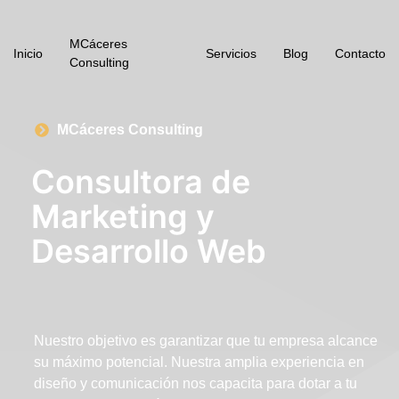
MCáceres
Inicio
Servicios
Blog
Contacto
Consulting
MCáceres Consulting
Consultora de
Marketing y
Desarrollo Web
Nuestro objetivo es garantizar que tu empresa alcance
su máximo potencial. Nuestra amplia experiencia en
diseño y comunicación nos capacita para dotar a tu