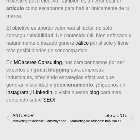
molesto y poco efectivo. También es un error usar el
artículo
como escaparate para hablar únicamente de tu
marca
.
El objetivo es aportar valor real al lector, no solo
conseguir
visibilidad
. Un contenido útil, bien enfocado y
naturalmente enlazado genera
tráfico
por sí solo y tiene
más posibilidades de ser compartido.
En
MCáceres Consulting
, nos caracterizamos por ser
expertos en
guest blogging
para empresas
industriales, ofreciendo estrategias efectivas que
generan visibilidad y
posicionamiento
. ¡Síguenos en
Instagram
y
LinkedIn
, o visita nuestro
blog
para más
contenido sobre
SEO
!
ANTERIOR
SIGUIENTE
Marketing relacional: Construyendo relaciones que generan valor
Marketing de afiliados: Impulsa tu marca y genera ingresos