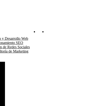
os
Blog
Contacto
o y Desarrollo Web
ionamiento SEO
n de Redes Sociales
toría de Marketing