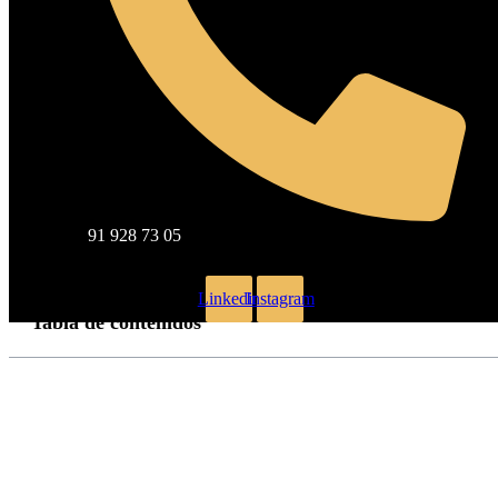
91 928 73 05
SXO: La evolución del SEO para mejorar l
Linkedin
Instagram
Tabla de contenidos