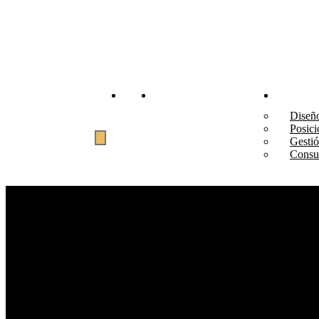
Inicio
MCáceres Consulting
Servici
Diseñ
Posic
Gestió
Consul