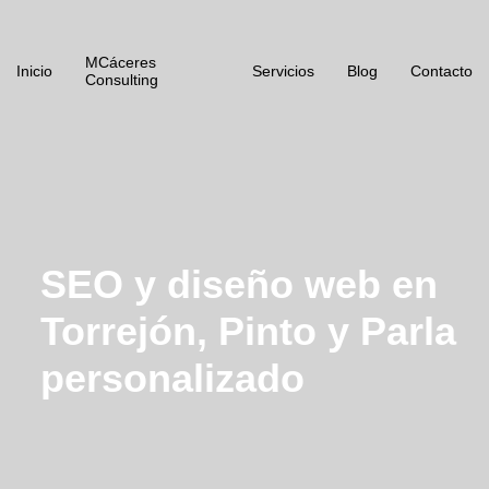
MCáceres
Inicio
Servicios
Blog
Contacto
Consulting
SEO y diseño web en
Torrejón, Pinto y Parla
personalizado