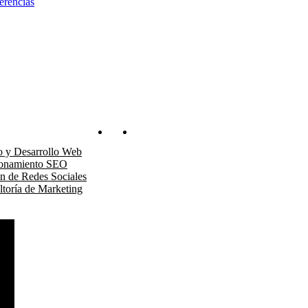
erencias
os
Blog
Contacto
o y Desarrollo Web
ionamiento SEO
n de Redes Sociales
toría de Marketing