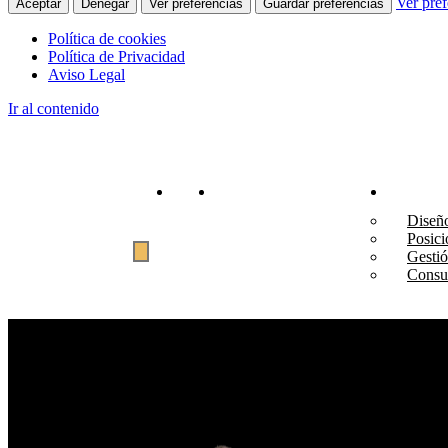
Ver pref
Aceptar
Denegar
Ver preferencias
Guardar preferencias
Política de cookies
Política de Privacidad
Aviso Legal
Ir al contenido
Inicio
MCáceres Consulting
Servici
Diseñ
Posic
Gestió
Consul