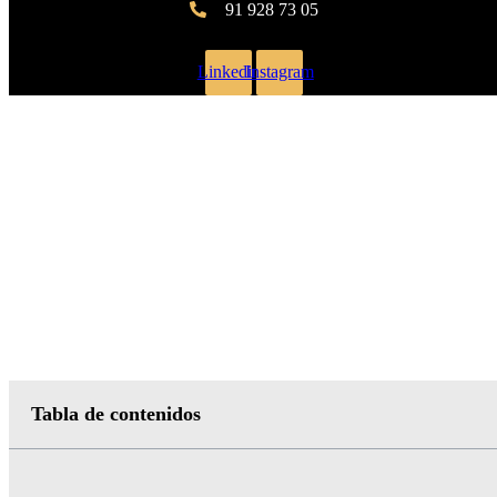
91 928 73 05
Linkedin
Instagram
Marketing outsourcing: cómo reducir costes y aumentar resultados
Tabla de contenidos