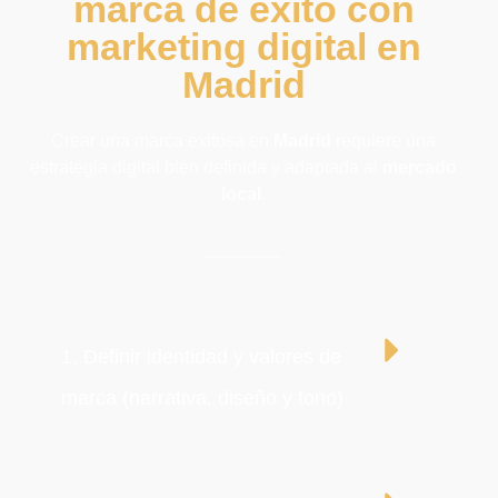
marca de éxito con
marketing digital en
Madrid
Crear una marca exitosa en
Madrid
requiere una
estrategia digital bien definida y adaptada al
mercado
local
.
1. Definir identidad y valores de
marca (narrativa, diseño y tono)